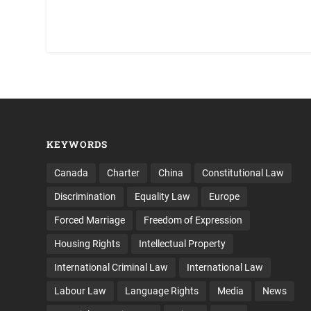
KEYWORDS
Canada
Charter
China
Constitutional Law
Discrimination
Equality Law
Europe
Forced Marriage
Freedom of Expression
Housing Rights
Intellectual Property
International Criminal Law
International Law
Labour Law
Language Rights
Media
News