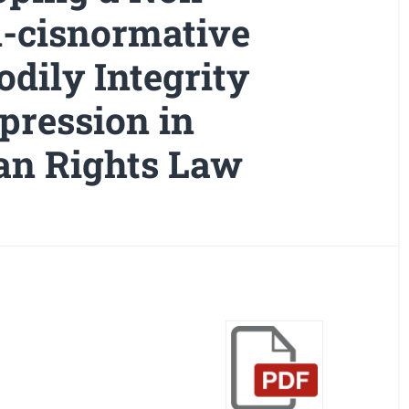
n-cisnormative
dily Integrity
pression in
n Rights Law