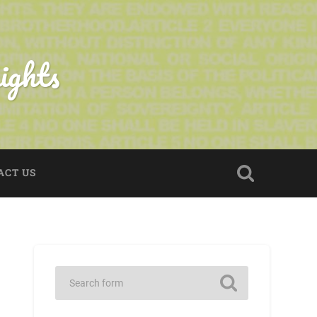
ights
ACT US