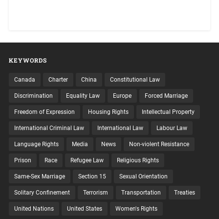
KEYWORDS
Canada
Charter
China
Constitutional Law
Discrimination
Equality Law
Europe
Forced Marriage
Freedom of Expression
Housing Rights
Intellectual Property
International Criminal Law
International Law
Labour Law
Language Rights
Media
News
Non-violent Resistance
Prison
Race
Refugee Law
Religious Rights
Same-Sex Marriage
Section 15
Sexual Orientation
Solitary Confinement
Terrorism
Transportation
Treaties
United Nations
United States
Women's Rights